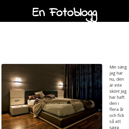
En Fotoblogg
Dags att byta ut
sängen!
Min säng
jag har
nu, den
är inte
skön! Jag
har haft
den i
flera år
och fick
så att
säga