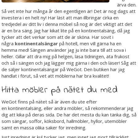
ärva den.
Så vet inte hur många år den egentligen är! Det är nog dags att
investera i en helt ny! Har läst att man illbringar cirka en
tredjedel av ditt liv i denna möbel så nog är det viktigt att det
är en bra säng. Jag har kikat lite på en kontinentalsäng, då jag
tycker att det verkar som att de är sköna. Har sovit i
några
kontinentalsängar
på hotell, men vill gärna ha en
hemma med! Sängen använder jag ju inte bara till att sova i
heller. Gillar att dra mig på helgen, läsa tidningen, äta frukost
och så i sängen och jag lägger mig gärna i den och läser! Såg att
de säljer kontinentalsängar på WeGot. Den butiken har jag
handlat i förut, så vet att möblerna har bra kvalitet!
Hitta möbler på nätet du med
WeGot finns på nätet så är även du ute efter
en kontinentalsäng, eller andra möbler, så rekommenderar jag
dig att kika på deras sida. De har det mesta du kan tänka dig, så
som sängar, soffor, köksbord, hallmöbler, hyllor, utemöbler
samt en massa olika saker för inredning.
Just inredning är kul tycker jag, men inget jag gjort tillräckligt