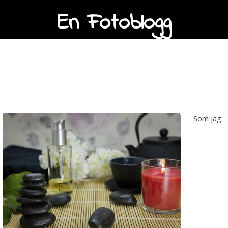
En Fotoblogg
En present till min
väninna
Som jag