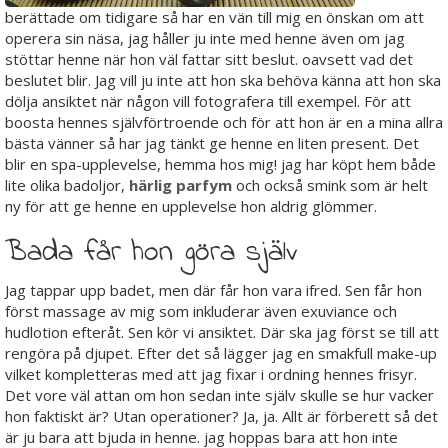
berättade om tidigare så har en vän till mig en önskan om att
operera sin näsa, jag håller ju inte med henne även om jag
stöttar henne när hon väl fattar sitt beslut. oavsett vad det
beslutet blir. Jag vill ju inte att hon ska behöva känna att hon ska
dölja ansiktet när någon vill fotografera till exempel. För att
boosta hennes självförtroende och för att hon är en a mina allra
bästa vänner så har jag tänkt ge henne en liten present. Det
blir en spa-upplevelse, hemma hos mig! jag har köpt hem både
lite olika badoljor,
härlig parfym
och också smink som är helt
ny för att ge henne en upplevelse hon aldrig glömmer.
Bada får hon göra själv
Jag tappar upp badet, men där får hon vara ifred. Sen får hon
först massage av mig som inkluderar även exuviance och
hudlotion efteråt. Sen kör vi ansiktet. Där ska jag först se till att
rengöra på djupet. Efter det så lägger jag en smakfull make-up
vilket kompletteras med att jag fixar i ordning hennes frisyr.
Det vore väl attan om hon sedan inte själv skulle se hur vacker
hon faktiskt är? Utan operationer? Ja, ja. Allt är förberett så det
är ju bara att bjuda in henne. jag hoppas bara att hon inte