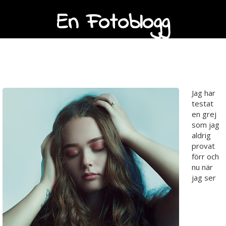
En Fotoblogg
Jag älskar mitt hår
Jag har
testat
en grej
som jag
aldrig
provat
förr och
nu när
jag ser