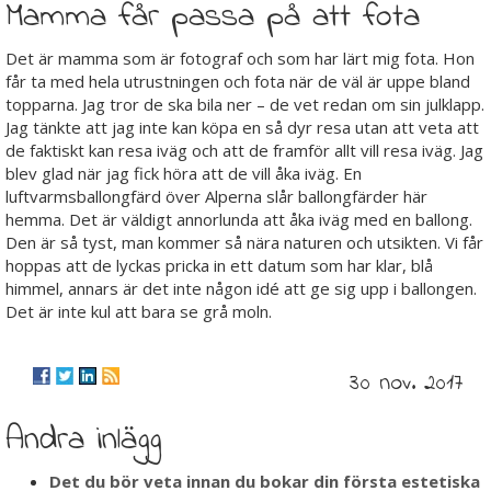
Mamma får passa på att fota
Det är mamma som är fotograf och som har lärt mig fota. Hon
får ta med hela utrustningen och fota när de väl är uppe bland
topparna. Jag tror de ska bila ner – de vet redan om sin julklapp.
Jag tänkte att jag inte kan köpa en så dyr resa utan att veta att
de faktiskt kan resa iväg och att de framför allt vill resa iväg. Jag
blev glad när jag fick höra att de vill åka iväg. En
luftvarmsballongfärd över Alperna slår ballongfärder här
hemma. Det är väldigt annorlunda att åka iväg med en ballong.
Den är så tyst, man kommer så nära naturen och utsikten. Vi får
hoppas att de lyckas pricka in ett datum som har klar, blå
himmel, annars är det inte någon idé att ge sig upp i ballongen.
Det är inte kul att bara se grå moln.
30 nov. 2017
Andra inlägg
Det du bör veta innan du bokar din första estetiska