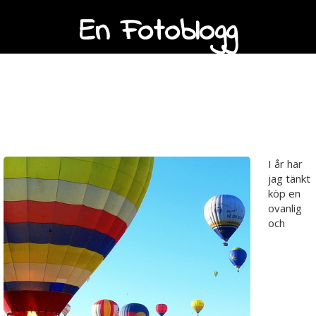
En Fotoblogg
Välj en ovanlig julklapp i
år
I år har
jag tänkt
köp en
ovanlig
och